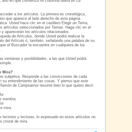
2, año en que comienza mi columna diaria en
La
cceder a los artículos. La primera es cronológica,
ario que aparece al lado derecho de esta página.
ica: Usted hace clic en el casillero Elegir un Tema,
s artículos seleccionados por Temas. Haga clic en el
 y aparecerán los artículos relacionados.
squeda de Artículos, donde Usted podrá realizar la
ulo del Artículo ó, también, señalando una palabra de su
 que el Buscador la encuentre en cualquiera de los
.
s ventanas y posibilidades, a las que Usted podrá
simple.
e Mira?
re subjetiva. Responde a las convicciones de cada
 su entendimiento de las cosas. Y pienso que este
o Ramón de Campoamor resume bien lo que quiero decir:
or
s mentira;
lor
se mira.
 lectores y lectoras, lo expresado en estos artículos no
 cristal de mira.