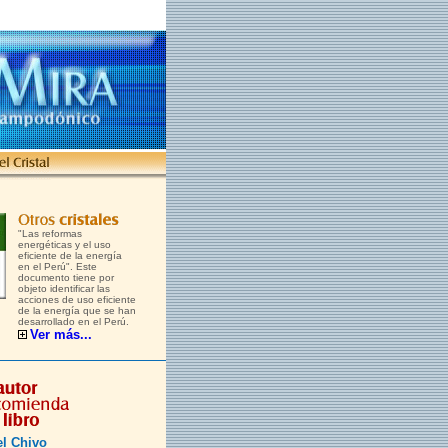
"Las reformas
energéticas y el uso
eficiente de la energía
en el Perú". Este
documento tiene por
objeto identificar las
acciones de uso eficiente
de la energía que se han
desarrollado en el Perú.
Ver más...
el Chivo