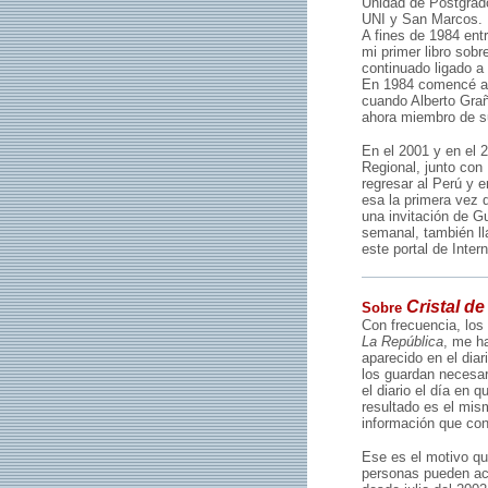
Unidad de Postgrado
UNI y San Marcos.
A fines de 1984 en
mi primer libro sobr
continuado ligado 
En 1984 comencé a p
cuando Alberto Graña
ahora miembro de su
En el 2001 y en el
Regional, junto con
regresar al Perú y 
esa la primera vez 
una invitación de 
semanal, también ll
este portal de Intern
Cristal de
Sobre
Con frecuencia, los
La República
, me ha
aparecido en el dia
los guardan necesa
el diario el día en q
resultado es el mis
información que con
Ese es el motivo que
personas pueden acc