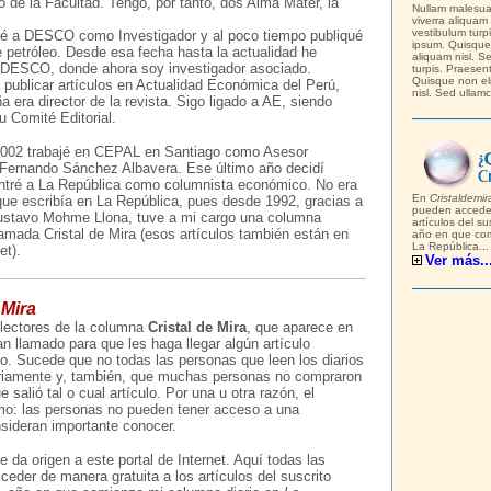
 de la Facultad. Tengo, por tanto, dos Alma Mater, la
Nullam malesua
viverra aliquam
vestibulum turp
tré a DESCO como Investigador y al poco tiempo publiqué
ipsum. Quisque 
e petróleo. Desde esa fecha hasta la actualidad he
aliquam nisl. S
a DESCO, donde ahora soy investigador asociado.
turpis. Praesen
Quisque non el
ublicar artículos en Actualidad Económica del Perú,
nisl. Sed ullamc
 era director de la revista. Sigo ligado a AE, siendo
 Comité Editorial.
 2002 trabajé en CEPAL en Santiago como Asesor
 Fernando Sánchez Albavera. Ese último año decidí
entré a La República como columnista económico. No era
En
Cristaldemi
que escribía en La República, pues desde 1992, gracias a
pueden acceder
Gustavo Mohme Llona, tuve a mi cargo una columna
artículos del su
amada Cristal de Mira (esos artículos también están en
año en que com
La República...
et).
Ver más..
 Mira
 lectores de la columna
Cristal de Mira
, que aparece en
n llamado para que les haga llegar algún artículo
rio. Sucede que no todas las personas que leen los diarios
riamente y, también, que muchas personas no compraron
ue salió tal o cual artículo. Por una u otra razón, el
mo: las personas no pueden tener acceso a una
sideran importante conocer.
 da origen a este portal de Internet. Aquí todas las
eder de manera gratuita a los artículos del suscrito