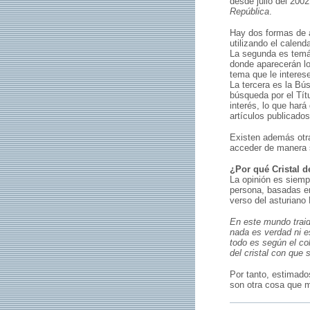
desde julio del 200
República
.
Hay dos formas de a
utilizando el calend
La segunda es temát
donde aparecerán lo
tema que le interese
La tercera es la Bú
búsqueda por el Tít
interés, lo que hará
artículos publicados
Existen además otra
acceder de manera 
¿Por qué Cristal d
La opinión es siemp
persona, basadas en
verso del asturian
En este mundo traid
nada es verdad ni e
todo es según el co
del cristal con que 
Por tanto, estimados
son otra cosa que mi