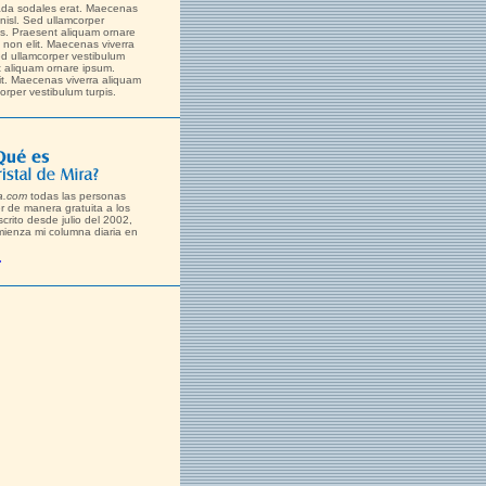
da sodales erat. Maecenas
 nisl. Sed ullamcorper
is. Praesent aliquam ornare
non elit. Maecenas viverra
ed ullamcorper vestibulum
t aliquam ornare ipsum.
it. Maecenas viverra aliquam
orper vestibulum turpis.
ra.com
todas las personas
 de manera gratuita a los
scrito desde julio del 2002,
ienza mi columna diaria en
.