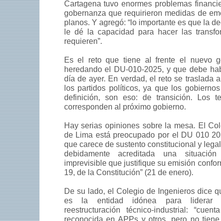
Cartagena tuvo enormes problemas financie
gobernanza que requirieron medidas de eme
planos. Y agregó: “lo importante es que la d
le dé la capacidad para hacer las transf
requieren”.
Es el reto que tiene al frente el nuevo g
heredando el DU-010-2025, y que debe habe
día de ayer. En verdad, el reto se traslada 
los partidos políticos, ya que los gobiernos
definición, son eso: de transición. Los 
corresponden al próximo gobierno.
Hay serias opiniones sobre la mesa. El Co
de Lima está preocupado por el DU 010 202
que carece de sustento constitucional y legal
debidamente acreditada una situación 
imprevisible que justifique su emisión conform
19, de la Constitución” (21 de enero).
De su lado, el Colegio de Ingenieros dice q
es la entidad idónea para liderar
reestructuración técnico-industrial: “cuen
reconocida en APPs y otros, pero no tien